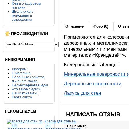
Книги о здоровом
питании
Школа сухого
голодания и
сыроедения
Описание
Фото (0)
Отзыв
ПРОИЗВОДИТЕЛИ
Применяются для колеровки
деревянных и металлически
минеральными пигментами 
материалов «Крайдецайт».
ИНФОРМАЦИЯ
Колеровочные таблицы:
Дилерам
О магазине
Минеральные поверхности (
Целебные свойства
льняного масла
Деревянные поверхности
Цельнозерновая мука
Что такое смузи?
Лазурь для стен
Наши контакты
Карта сайта
РЕКОМЕНДУЕМ
НАПИСАТЬ ОТЗЫВ
Краска для стен №
328
Ваше Имя: