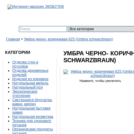
Поиск:
Главная
>
Умбра черно- коричневая 625 (Umbra schwarzbraun)
КАТЕГОРИИ
УМБРА ЧЕРНО- КОРИЧН
SCHWARZBRAUN)
Отделка стен и
потолков
Отделка деревянных
изделий
Изделия из клинкера
Нажмите, чтобы увеличить
Натуральная мебель
Натуральный пол
Экологическое
утепление
Светящаяся брусчатка,
камни, кирпич
Натуральная бытовая
химия
Натуральная косметика
Техника для здорового
питания
Органические продукты
питания