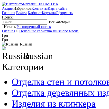
Акции
Избранное
Контакты
Карта сайта
Главная
Войти
Кабинет
Корзина
Оформить
Поиск:
Искать
Расширенный поиск
Главная
>
Целебные свойства льняного масла
Грн
Грн
Russian
Russian
Категории
Отделка стен и потолко
Отделка деревянных из
Изделия из клинкера