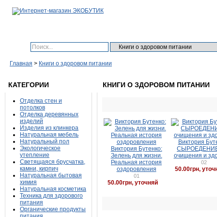
Поиск:
Главная
>
Книги о здоровом питании
КАТЕГОРИИ
КНИГИ О ЗДОРОВОМ ПИТАНИИ
Отделка стен и
потолков
Отделка деревянных
изделий
Изделия из клинкера
Натуральная мебель
Натуральный пол
Виктория Бут
Экологическое
Виктория Бутенко:
СЫРОЕДЕНИЕ
утепление
Зелень для жизни.
очищения и зд
Светящаяся брусчатка,
Реальная история
02
камни, кирпич
оздоровления
50.00грн, уточ
Натуральная бытовая
01
химия
50.00грн, уточняй
Натуральная косметика
Техника для здорового
питания
Органические продукты
питания